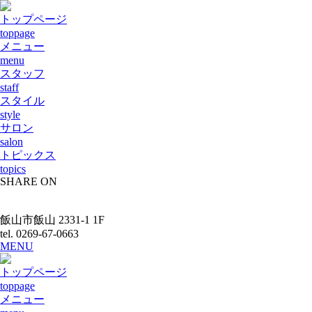
トップページ
toppage
メニュー
menu
スタッフ
staff
スタイル
style
サロン
salon
トピックス
topics
SHARE ON
飯山市飯山 2331-1 1F
tel. 0269-67-0663
MENU
トップページ
toppage
メニュー